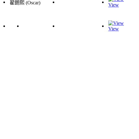
翟朗熙 (Oscar)
View
View