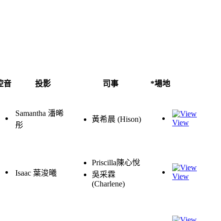
控音
投影
司事
*場地
Samantha 潘晞
黃希晨 (Hison)
View
彤
Priscilla陳心悅
Isaac 葉浚曦
吳采霖
View
(Charlene)