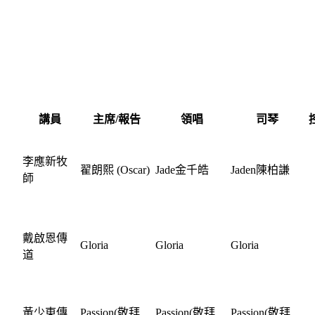
講員
主席/報告
領唱
司琴
李應新牧
翟朗熙 (Oscar)
Jade金千皓
Jaden陳柏謙
師
戴啟恩傳
Gloria
Gloria
Gloria
道
黃少東傳
Passion(敬拜
Passion(敬拜
Passion(敬拜