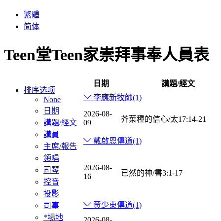
繁體
简体
Teen堂Teen家崇拜事奉人員表
日期
講題/經文
排序选项
李應新牧師
(1)
None
日期
2026-08-
芥菜種的信心/太17:14-21
講題/經文
09
講員
戴啟恩傳道
(1)
主席/報告
領唱
2026-08-
司琴
已然的神/書3:1-17
16
控音
投影
黃少東傳道
(1)
司事
*場地
2026-08-